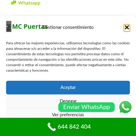
Whatsapp
Presupuesto Gratis
Gestionar consentimiento
Nombre
*
Para ofrecer las mejores experiencias, utilizamos tecnologías como las cookies
para almacenar y/o acceder a la información del dispositivo. El
consentimiento de estas tecnologías nos permitirá procesar datos como el
comportamiento de navegación o las identificaciones únicas en este sitio. No
Email
*
consentir o retirar el consentimiento, puede afectar negativamente a ciertas
características y funciones.
Telefono
*
Aceptar
Denegar
Enviar WhatsApp
Localidad
*
Ver preferencias
644 842 404
Política de cookies
Políticas de privacidad
Consulta
*