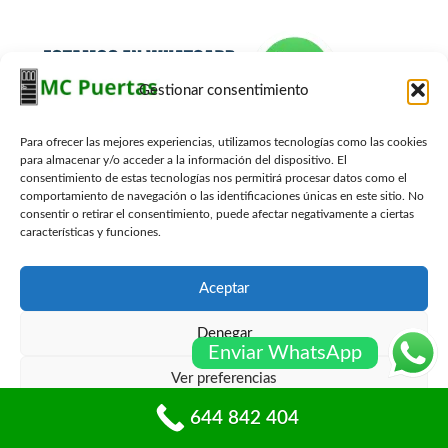
Gestionar consentimiento
Para ofrecer las mejores experiencias, utilizamos tecnologías como las cookies
para almacenar y/o acceder a la información del dispositivo. El
consentimiento de estas tecnologías nos permitirá procesar datos como el
Contacto Carpinteros
comportamiento de navegación o las identificaciones únicas en este sitio. No
consentir o retirar el consentimiento, puede afectar negativamente a ciertas
644 842 404
características y funciones.
info@mcpuertas.com
Whatsapp
Aceptar
Denegar
Enviar WhatsApp
Presupuesto Gratis
Ver preferencias
Nombre
*
644 842 404
Política de cookies
Políticas de privacidad