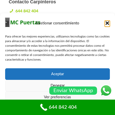
Contacto Carpinteros
644 842 404
info@mcpuertas.com
Whatsapp
Gestionar consentimiento
Para ofrecer las mejores experiencias, utilizamos tecnologías como las cookies
para almacenar y/o acceder a la información del dispositivo. El
Presupuesto Gratis
consentimiento de estas tecnologías nos permitirá procesar datos como el
comportamiento de navegación o las identificaciones únicas en este sitio. No
Nombre
*
consentir o retirar el consentimiento, puede afectar negativamente a ciertas
características y funciones.
Email
*
Aceptar
Denegar
Enviar WhatsApp
Telefono
*
Ver preferencias
644 842 404
Política de cookies
Políticas de privacidad
Localidad
*