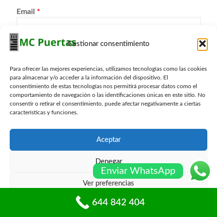
Email
*
Gestionar consentimiento
Telefono
*
Para ofrecer las mejores experiencias, utilizamos tecnologías como las cookies
para almacenar y/o acceder a la información del dispositivo. El
Localidad
*
consentimiento de estas tecnologías nos permitirá procesar datos como el
comportamiento de navegación o las identificaciones únicas en este sitio. No
consentir o retirar el consentimiento, puede afectar negativamente a ciertas
características y funciones.
Consulta
*
Aceptar
Denegar
Enviar WhatsApp
Ver preferencias
644 842 404
Política de cookies
Políticas de privacidad