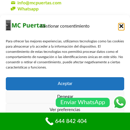
info@mcpuertas.com
Whatsapp
Gestionar consentimiento
Presupuesto Gratis
Para ofrecer las mejores experiencias, utilizamos tecnologías como las cookies
Nombre
*
para almacenar y/o acceder a la información del dispositivo. El
consentimiento de estas tecnologías nos permitirá procesar datos como el
comportamiento de navegación o las identificaciones únicas en este sitio. No
consentir o retirar el consentimiento, puede afectar negativamente a ciertas
Email
*
características y funciones.
Aceptar
Telefono
*
Denegar
Enviar WhatsApp
Ver preferencias
Localidad
*
644 842 404
Política de cookies
Políticas de privacidad