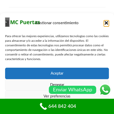
Presupuesto Gratis
Gestionar consentimiento
Nombre
*
Para ofrecer las mejores experiencias, utilizamos tecnologías como las cookies
para almacenar y/o acceder a la información del dispositivo. El
consentimiento de estas tecnologías nos permitirá procesar datos como el
Email
*
comportamiento de navegación o las identificaciones únicas en este sitio. No
consentir o retirar el consentimiento, puede afectar negativamente a ciertas
características y funciones.
Telefono
*
Aceptar
Denegar
Localidad
*
Enviar WhatsApp
Ver preferencias
Consulta
*
644 842 404
Política de cookies
Políticas de privacidad