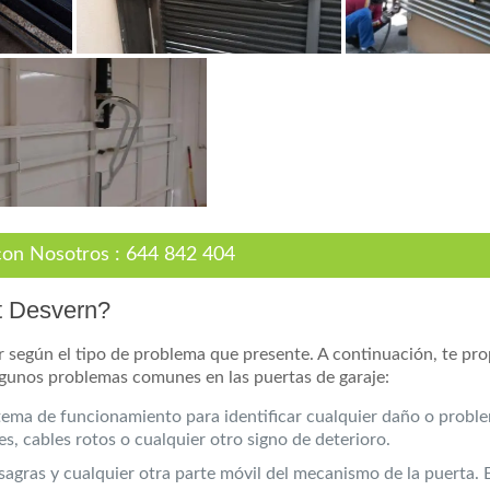
con Nosotros
:
644 842 404
t Desvern?
r según el tipo de problema que presente. A continuación, te pr
lgunos problemas comunes en las puertas de garaje:
stema de funcionamiento para identificar cualquier daño o probl
es, cables rotos o cualquier otro signo de deterioro.
bisagras y cualquier otra parte móvil del mecanismo de la puerta.