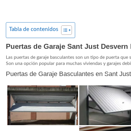
Tabla de contenidos
Puertas de Garaje Sant Just Desvern
Las puertas de garaje basculantes son un tipo de puerta que s
Son una opción popular para muchas viviendas y garajes debid
Puertas de Garaje Basculantes en Sant Jus