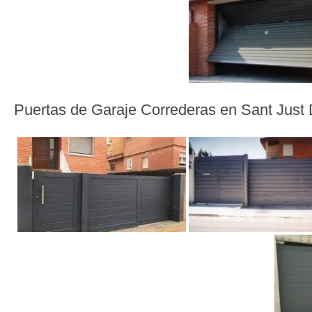
Puertas de Garaje Correderas en Sant Just