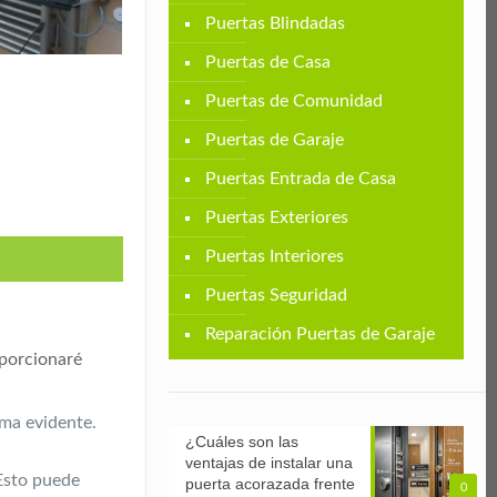
Puertas Blindadas
Puertas de Casa
Puertas de Comunidad
Puertas de Garaje
Puertas Entrada de Casa
Puertas Exteriores
Puertas Interiores
Puertas Seguridad
Reparación Puertas de Garaje
oporcionaré
ema evidente.
¿Cuáles son las
ventajas de instalar una
 Esto puede
puerta acorazada frente
0