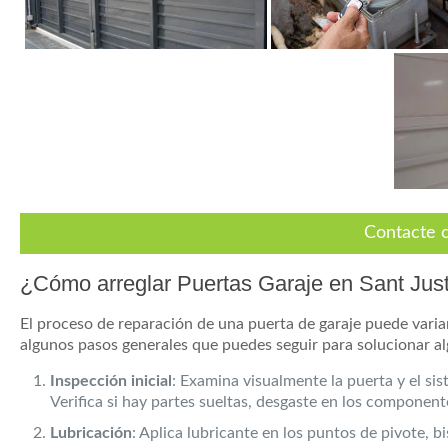
Contacte 
¿Cómo arreglar Puertas Garaje en Sant Jus
El proceso de reparación de una puerta de garaje puede varia
algunos pasos generales que puedes seguir para solucionar a
Inspección inicial
: Examina visualmente la puerta y el si
Verifica si hay partes sueltas, desgaste en los component
Lubricación
: Aplica lubricante en los puntos de pivote, 