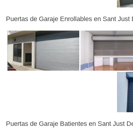
Puertas de Garaje Enrollables en Sant Just
Puertas de Garaje Batientes en Sant Just D