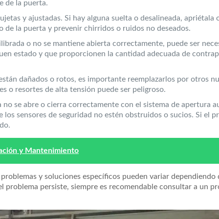
e de la puerta.
 sujetas y ajustadas. Si hay alguna suelta o desalineada, apriétala
 de la puerta y prevenir chirridos o ruidos no deseados.
uilibrada o no se mantiene abierta correctamente, puede ser nece
buen estado y que proporcionen la cantidad adecuada de contrap
es están dañados o rotos, es importante reemplazarlos por otros n
es o resortes de alta tensión puede ser peligroso.
ta no se abre o cierra correctamente con el sistema de apertura 
ue los sensores de seguridad no estén obstruidos o sucios. Si el 
ado.
ración y Mantenimiento
 problemas y soluciones específicos pueden variar dependiendo d
el problema persiste, siempre es recomendable consultar a un pr