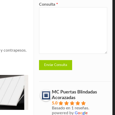
Consulta
*
 y contrapesos.
MC Puertas Blindadas
Acorazadas
5.0
Basado en 1 reseñas.
powered by
G
o
o
g
l
e