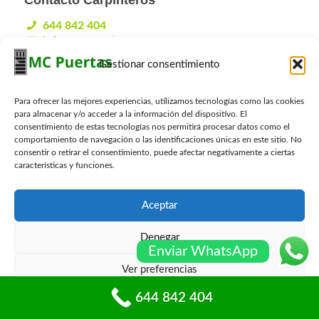
644 842 404
info@mcpuertas.com
Whatsapp
Gestionar consentimiento
Para ofrecer las mejores experiencias, utilizamos tecnologías como las cookies
Presupuesto Gratis
para almacenar y/o acceder a la información del dispositivo. El
consentimiento de estas tecnologías nos permitirá procesar datos como el
Nombre
*
comportamiento de navegación o las identificaciones únicas en este sitio. No
consentir o retirar el consentimiento, puede afectar negativamente a ciertas
características y funciones.
Email
*
Aceptar
Denegar
Telefono
*
Enviar WhatsApp
Ver preferencias
644 842 404
Política de cookies
Políticas de privacidad
Localidad
*