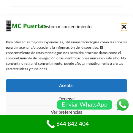
Contacto Carpinteros
Gestionar consentimiento
644 842 404
info@mcpuertas.com
Whatsapp
Para ofrecer las mejores experiencias, utilizamos tecnologías como las cookies
para almacenar y/o acceder a la información del dispositivo. El
consentimiento de estas tecnologías nos permitirá procesar datos como el
comportamiento de navegación o las identificaciones únicas en este sitio. No
consentir o retirar el consentimiento, puede afectar negativamente a ciertas
Presupuesto Gratis
características y funciones.
Nombre
*
Aceptar
Denegar
Email
*
Enviar WhatsApp
Ver preferencias
Telefono
*
644 842 404
Política de cookies
Políticas de privacidad