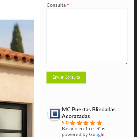
Consulta
*
MC Puertas Blindadas
Acorazadas
5.0
Basado en 1 reseñas.
powered by
G
o
o
g
l
e