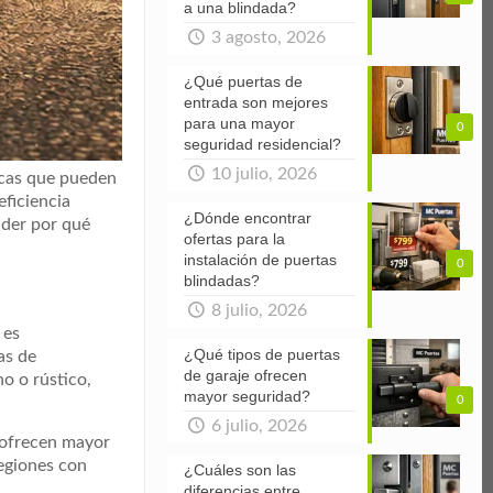
a una blindada?
3 agosto, 2026
¿Qué puertas de
entrada son mejores
para una mayor
0
seguridad residencial?
10 julio, 2026
ticas que pueden
ficiencia
¿Dónde encontrar
nder por qué
ofertas para la
instalación de puertas
0
blindadas?
8 julio, 2026
 es
¿Qué tipos de puertas
as de
de garaje ofrecen
no o rústico,
mayor seguridad?
0
6 julio, 2026
 ofrecen mayor
regiones con
¿Cuáles son las
diferencias entre