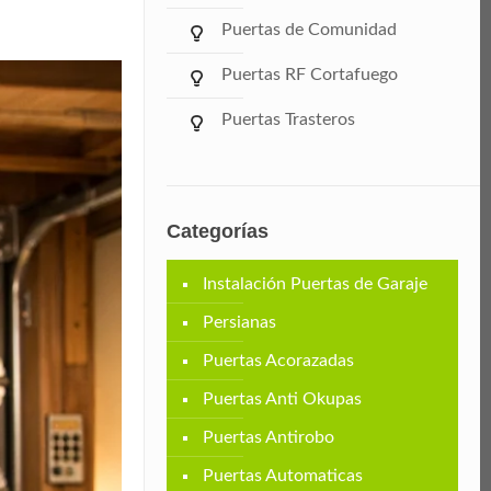
Puertas de Comunidad
Puertas RF Cortafuego
Puertas Trasteros
Categorías
Instalación Puertas de Garaje
Persianas
Puertas Acorazadas
Puertas Anti Okupas
Puertas Antirobo
Puertas Automaticas