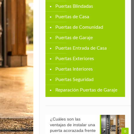
Puertas Blindadas
Puertas de Casa
Puertas de Comunidad
Puertas de Garaje
Puertas Entrada de Casa
Puertas Exteriores
Puertas Interiores
Puertas Seguridad
Reparación Puertas de Garaje
¿Cuáles son las
ventajas de instalar una
puerta acorazada frente
0