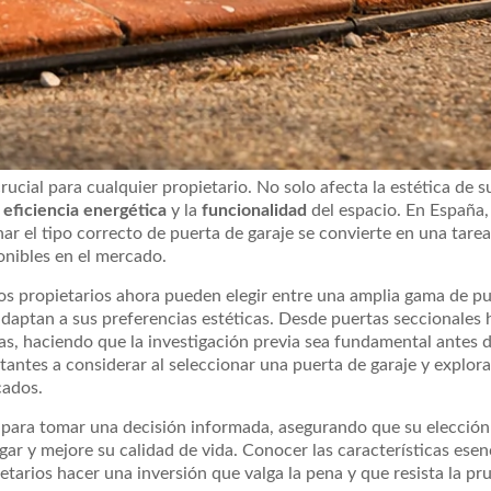
ucial para cualquier propietario. No solo afecta la estética de s
a
eficiencia energética
y la
funcionalidad
del espacio. En España,
r el tipo correcto de puerta de garaje se convierte en una tarea
onibles en el mercado.
los propietarios ahora pueden elegir entre una amplia gama de p
adaptan a sus preferencias estéticas. Desde puertas seccionales 
jas, haciendo que la investigación previa sea fundamental antes d
antes a considerar al seleccionar una puerta de garaje y explora
cados.
os para tomar una decisión informada, asegurando que su elección
ar y mejore su calidad de vida. Conocer las características esenc
etarios hacer una inversión que valga la pena y que resista la pr