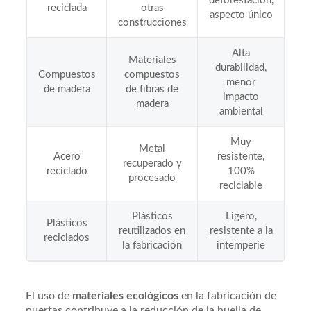
deforestación,
reciclada
otras
aspecto único
construcciones
Alta
Materiales
durabilidad,
Compuestos
compuestos
menor
de madera
de fibras de
impacto
madera
ambiental
Muy
Metal
Acero
resistente,
recuperado y
reciclado
100%
procesado
reciclable
Plásticos
Ligero,
Plásticos
reutilizados en
resistente a la
reciclados
la fabricación
intemperie
El uso de
materiales ecológicos
en la fabricación de
puertas contribuye a la reducción de la huella de