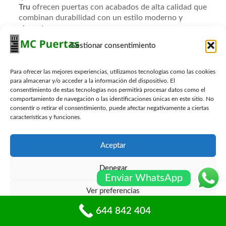
Tru
ofrecen puertas con acabados de alta calidad que
combinan durabilidad con un estilo moderno y
elegante.
Gestionar consentimiento
Además, la combinación de diferentes materiales en
una sola puerta está en tendencia. Por ejemplo,
muchas puertas de entrada ahora incorporan
Para ofrecer las mejores experiencias, utilizamos tecnologías como las cookies
elementos de vidrio para permitir la entrada de luz
para almacenar y/o acceder a la información del dispositivo. El
natural, mientras que mantienen un marco de
consentimiento de estas tecnologías nos permitirá procesar datos como el
madera o metal para mayor seguridad y durabilidad.
comportamiento de navegación o las identificaciones únicas en este sitio. No
consentir o retirar el consentimiento, puede afectar negativamente a ciertas
Esta fusión de materiales no solo mejora la estética,
características y funciones.
sino que también garantiza que la puerta cumpla con
las expectativas funcionales de los propietarios.
Aceptar
Sostenibilidad en el diseño de puertas
Denegar
La sostenibilidad se ha convertido en un factor clave
Enviar WhatsApp
en el diseño y fabricación de puertas de entrada. Con
Ver preferencias
un enfoque creciente en la construcción ecológica,
muchos fabricantes están adoptando prácticas
644 842 404
Política de cookies
Políticas de privacidad
sostenibles en la producción de puertas. Esto incluye
el uso de materiales reciclados y fuentes de madera