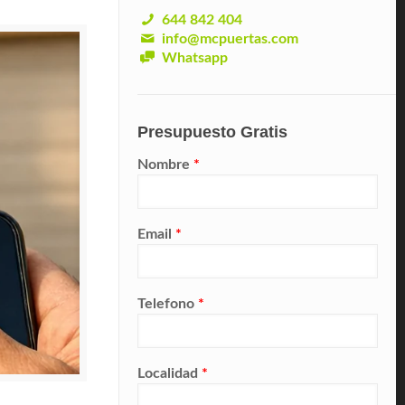
644 842 404
info@mcpuertas.com
Whatsapp
Presupuesto Gratis
Nombre
*
Email
*
Telefono
*
Localidad
*