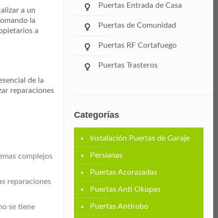
Puertas Entrada de Casa
alizar a un
 tomando la
Puertas de Comunidad
opietarios a
Puertas RF Cortafuego
Puertas Trasteros
sencial de la
izar reparaciones
Categorías
Instalación Puertas de Garaje
Persianas
blemas complejos
Puertas Acorazadas
las reparaciones
Puertas Anti Okupas
Puertas Antirobo
no se tiene