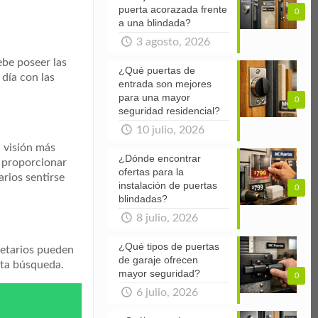
puerta acorazada frente
0
a una blindada?
3 agosto, 2026
ebe poseer las
¿Qué puertas de
 día con las
entrada son mejores
para una mayor
0
seguridad residencial?
10 julio, 2026
a visión más
¿Dónde encontrar
e proporcionar
ofertas para la
arios sentirse
instalación de puertas
0
blindadas?
8 julio, 2026
¿Qué tipos de puertas
ietarios pueden
de garaje ofrecen
sta búsqueda.
mayor seguridad?
0
6 julio, 2026