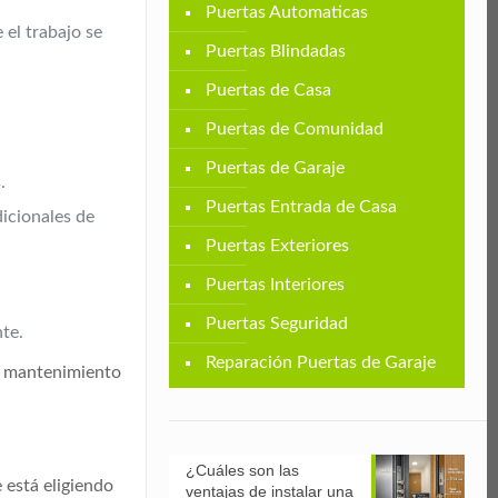
Puertas Automaticas
 el trabajo se
Puertas Blindadas
Puertas de Casa
Puertas de Comunidad
Puertas de Garaje
.
Puertas Entrada de Casa
dicionales de
Puertas Exteriores
Puertas Interiores
Puertas Seguridad
nte.
Reparación Puertas de Garaje
el mantenimiento
¿Cuáles son las
 está eligiendo
ventajas de instalar una