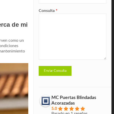
Consulta
*
erca de mi
sirven como un
condiciones
 mantenimiento
MC Puertas Blindadas
Acorazadas
5.0
Basado en 1 reseñas.