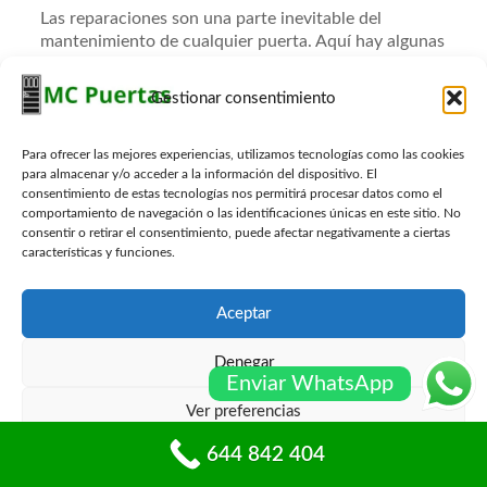
Las reparaciones son una parte inevitable del
mantenimiento de cualquier puerta. Aquí hay algunas
de las reparaciones más comunes que podría
necesitar realizar:
Gestionar consentimiento
Reparación de arañazos y marcas
: En puertas de
madera, puede usar un lápiz para retoque o un
Para ofrecer las mejores experiencias, utilizamos tecnologías como las cookies
kit de reparación de madera para cubrir arañazos
para almacenar y/o acceder a la información del dispositivo. El
y marcas. Para puertas metálicas, se pueden usar
consentimiento de estas tecnologías nos permitirá procesar datos como el
comportamiento de navegación o las identificaciones únicas en este sitio. No
pinturas específicas para metal.
consentir o retirar el consentimiento, puede afectar negativamente a ciertas
características y funciones.
Ajuste de bisagras
: Si su puerta no cierra
correctamente o hace ruidos al abrirse, es
posible que necesite ajustar las bisagras. Esto
Aceptar
puede implicar apretar los tornillos o, en algunos
casos, cambiar las bisagras por unas nuevas.
Denegar
Enviar WhatsApp
Sellado de huecos
: Con el tiempo, las puertas
pueden desarrollar espacios que permiten la
Ver preferencias
entrada de aire. Use burletes o selladores para
644 842 404
cerrar estos huecos y mejorar la eficiencia
Política de cookies
Políticas de privacidad
energética de su hogar.