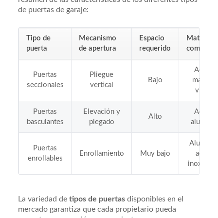
de puertas de garaje:
Tipo de
Mecanismo
Espacio
Material
puerta
de apertura
requerido
comunes
Acero,
Puertas
Pliegue
Bajo
madera,
seccionales
vertical
vinilo
Puertas
Elevación y
Acero,
Alto
basculantes
plegado
aluminio
Aluminio
Puertas
Enrollamiento
Muy bajo
acero
enrollables
inoxidabl
La variedad de
tipos de puertas
disponibles en el
mercado garantiza que cada propietario pueda