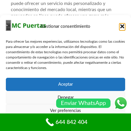
puede ofrecer un servicio más personalizado y
conocimiento del mercado local, mientras que un
proveedor en línea puede ofrecer una gama más
amplia de opciones y precios competitivos.
Gestionar consentimiento
Dependerá de sus necesidades y preferencias
personales.
Para ofrecer las mejores experiencias, utilizamos tecnologías como las cookies
¿Qué debo hacer si tengo problemas
para almacenar y/o acceder a la información del dispositivo. El
con la puerta después de la
consentimiento de estas tecnologías nos permitirá procesar datos como el
comportamiento de navegación o las identificaciones únicas en este sitio. No
instalación?
consentir o retirar el consentimiento, puede afectar negativamente a ciertas
características y funciones.
Si experimenta problemas con su puerta de garaje
después de la instalación, debe ponerse en contacto
Aceptar
con el proveedor que realizó el trabajo. Muchas
empresas ofrecen garantías que cubren problemas de
instalación o defectos en los materiales, así que
Denegar
Enviar WhatsApp
asegúrese de consultar los términos de la garantía.
Ver preferencias
¿Puedo personalizar el diseño de mi
644 842 404
puerta de garaje?
Política de cookies
Políticas de privacidad