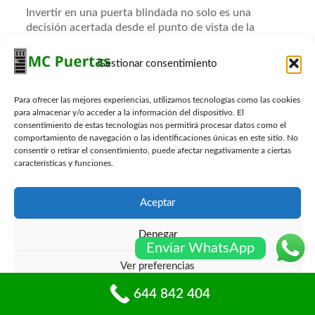
Invertir en una puerta blindada no solo es una
decisión acertada desde el punto de vista de la
seguridad, sino que también puede aumentar el valor
de reventa de una propiedad. Los compradores son
Gestionar consentimiento
cada vez más conscientes de la importancia de la
seguridad en el hogar, y una puerta blindada puede
ser un punto de venta atractivo. Este tipo de puerta
Para ofrecer las mejores experiencias, utilizamos tecnologías como las cookies
para almacenar y/o acceder a la información del dispositivo. El
no solo proporciona tranquilidad, sino que también
consentimiento de estas tecnologías nos permitirá procesar datos como el
indica que el propietario ha tomado medidas
comportamiento de navegación o las identificaciones únicas en este sitio. No
adicionales para proteger su inversión.
consentir o retirar el consentimiento, puede afectar negativamente a ciertas
características y funciones.
Además, el hecho de que una propiedad esté
equipada con una puerta blindada puede ser un
factor determinante en la percepción de seguridad
Aceptar
del vecindario. Esto puede resultar en una mayor
demanda y, por ende, en un potencial aumento del
Denegar
valor de la propiedad a lo largo del tiempo.
Enviar WhatsApp
Ver preferencias
Consideraciones para la compra e
instalación de puertas blindadas
644 842 404
Política de cookies
Políticas de privacidad