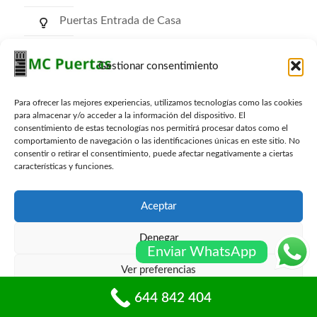
Puertas Entrada de Casa
Puertas de Comunidad
Gestionar consentimiento
Puertas RF Cortafuego
Para ofrecer las mejores experiencias, utilizamos tecnologías como las cookies
Puertas Trasteros
para almacenar y/o acceder a la información del dispositivo. El
consentimiento de estas tecnologías nos permitirá procesar datos como el
comportamiento de navegación o las identificaciones únicas en este sitio. No
consentir o retirar el consentimiento, puede afectar negativamente a ciertas
características y funciones.
Archivos
Aceptar
Denegar
Enviar WhatsApp
Ver preferencias
© mcpuertas.com Todos los derechos reservados -
Sitemap
-
Blog
644 842 404
Política de cookies
Políticas de privacidad