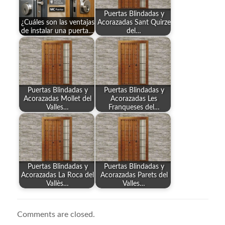
Puertas Blindadas y
¿Cuáles son las ventajas
Acorazadas Sant Quirze
de instalar una puerta…
del…
Puertas Blindadas y
Puertas Blindadas y
Acorazadas Mollet del
Acorazadas Les
Valles…
Franqueses del…
Puertas Blindadas y
Puertas Blindadas y
Acorazadas La Roca del
Acorazadas Parets del
Vallès…
Valles…
Comments are closed.