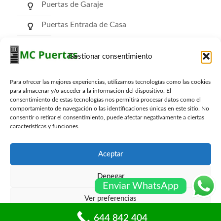
Puertas de Garaje
Puertas Entrada de Casa
Puertas de Comunidad
Gestionar consentimiento
Puertas RF Cortafuego
Para ofrecer las mejores experiencias, utilizamos tecnologías como las cookies
Puertas Trasteros
para almacenar y/o acceder a la información del dispositivo. El
consentimiento de estas tecnologías nos permitirá procesar datos como el
comportamiento de navegación o las identificaciones únicas en este sitio. No
consentir o retirar el consentimiento, puede afectar negativamente a ciertas
características y funciones.
Archivos
Aceptar
Denegar
Enviar WhatsApp
Ver preferencias
© mcpuertas.com Todos los derechos reservados -
Sitemap
-
Blog
644 842 404
Política de cookies
Políticas de privacidad