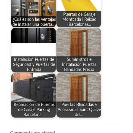
Puertas de Garaje
¿Cuáles son las ventajas
Montcada i Reixac
de instalar una puerta…
(Barcelona)…
Instalacion Puertas de
Suministros e
Seguridad y Puertas de
Instalación Puertas
Entrada
Blindadas Precio
Reparación de Puertas
Puertas Blindadas y
de Garaje Parking
Acorazadas Sant Quirze
Barcelona…
del…