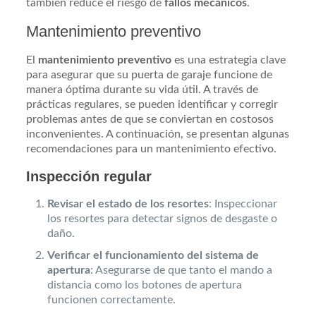
también reduce el riesgo de
fallos mecánicos
.
Mantenimiento preventivo
El
mantenimiento preventivo
es una estrategia clave
para asegurar que su puerta de garaje funcione de
manera óptima durante su vida útil. A través de
prácticas regulares, se pueden identificar y corregir
problemas antes de que se conviertan en costosos
inconvenientes. A continuación, se presentan algunas
recomendaciones para un mantenimiento efectivo.
Inspección regular
Revisar el estado de los resortes
: Inspeccionar
los resortes para detectar signos de desgaste o
daño.
Verificar el funcionamiento del sistema de
apertura
: Asegurarse de que tanto el mando a
distancia como los botones de apertura
funcionen correctamente.