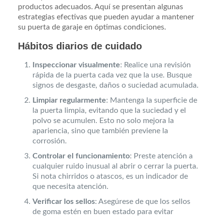
productos adecuados. Aquí se presentan algunas
estrategias efectivas que pueden ayudar a mantener
su puerta de garaje en óptimas condiciones.
Hábitos diarios de cuidado
Inspeccionar visualmente
: Realice una revisión
rápida de la puerta cada vez que la use. Busque
signos de desgaste, daños o suciedad acumulada.
Limpiar regularmente
: Mantenga la superficie de
la puerta limpia, evitando que la suciedad y el
polvo se acumulen. Esto no solo mejora la
apariencia, sino que también previene la
corrosión.
Controlar el funcionamiento
: Preste atención a
cualquier ruido inusual al abrir o cerrar la puerta.
Si nota chirridos o atascos, es un indicador de
que necesita atención.
Verificar los sellos
: Asegúrese de que los sellos
de goma estén en buen estado para evitar