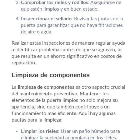
Comprobar los rieles y rodillos
: Asegurarse de
que estén limpios y en buen estado.
Inspeccionar el sellado
: Revisar las juntas de la
puerta para garantizar que no haya filtraciones
de aire o agua.
Realizar estas inspecciones de manera regular ayuda
a identificar problemas antes de que se agraven, lo
que resulta en un ahorro significativo en costos de
reparación.
Limpieza de componentes
La
limpieza de componentes
es otro aspecto crucial
del mantenimiento preventivo. Mantener los
elementos de la puerta limpios no solo mejora su
apariencia, sino que también contribuye a un
funcionamiento más eficiente. Aquí hay algunas
pautas para la limpieza:
Limpiar los rieles
: Usar un paño húmedo para
eliminar la suciedad acumulada en los rieles.