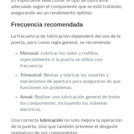
Es importante seleccionar el tipo de lubricante
adecuado según el componente que se está tratando,
asegurando así un rendimiento óptimo.
Frecuencia recomendada
La frecuencia de lubricación dependerá del uso de la
puerta, pero como regla general, se recomienda:
Mensual
: Lubricar los rieles y rodillos,
especialmente si la puerta se utiliza con
frecuencia.
Trimestral
: Revisar y lubricar los resortes y
mecanismos de apertura para asegurarse de que
funcionen sin problemas.
Anual
: Realizar una lubricación general de todos
los componentes, incluyendo los sistemas
eléctricos.
Una correcta
lubricación
no solo mejora la operación
de la puerta, sino que también previene el desgaste
prematuro de sus componentes.