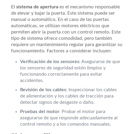
El
sistema de apertura
es el mecanismo responsable
de elevar y bajar la puerta. Este sistema puede ser
manual o automático. En el caso de las puertas
automáticas, se utilizan motores eléctricos que
permiten abrir la puerta con un control remoto. Este
tipo de sistema ofrece comodidad, pero también
requiere un mantenimiento regular para garantizar su
funcionamiento. Factores a considerar incluyen:
Verificación de los sensores
: Asegurarse de que
los sensores de seguridad estén limpios y
funcionando correctamente para evitar
accidentes.
Revisión de los cables
: Inspeccionar los cables
de alimentación y los cables de tracción para
detectar signos de desgaste o daño.
Pruebas del motor
: Probar el motor para
asegurarse de que responde adecuadamente al
control remoto y a los comandos manuales.