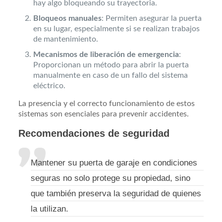
hay algo bloqueando su trayectoria.
Bloqueos manuales
: Permiten asegurar la puerta
en su lugar, especialmente si se realizan trabajos
de mantenimiento.
Mecanismos de liberación de emergencia
:
Proporcionan un método para abrir la puerta
manualmente en caso de un fallo del sistema
eléctrico.
La presencia y el correcto funcionamiento de estos
sistemas son esenciales para prevenir accidentes.
Recomendaciones de seguridad
Mantener su puerta de garaje en condiciones
seguras no solo protege su propiedad, sino
que también preserva la seguridad de quienes
la utilizan.