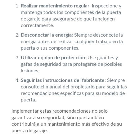
Realizar mantenimiento regular
: Inspeccione y
mantenga todos los componentes de la puerta
de garaje para asegurarse de que funcionen
correctamente.
Desconectar la energía
: Siempre desconecte la
energía antes de realizar cualquier trabajo en la
puerta o sus componentes.
Utilizar equipo de protección
: Use guantes y
gafas de seguridad para protegerse de posibles
lesiones.
Seguir las instrucciones del fabricante
: Siempre
consulte el manual del propietario para seguir las
recomendaciones específicas para su modelo de
puerta.
Implementar estas recomendaciones no solo
garantizará su seguridad, sino que también
contribuirá a un mantenimiento más efectivo de su
puerta de garaje.