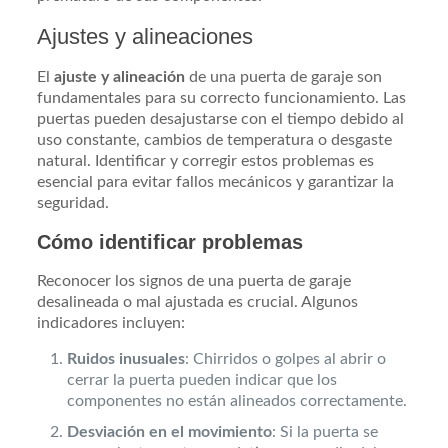
Ajustes y alineaciones
El
ajuste y alineación
de una puerta de garaje son
fundamentales para su correcto funcionamiento. Las
puertas pueden desajustarse con el tiempo debido al
uso constante, cambios de temperatura o desgaste
natural. Identificar y corregir estos problemas es
esencial para evitar fallos mecánicos y garantizar la
seguridad.
Cómo identificar problemas
Reconocer los signos de una puerta de garaje
desalineada o mal ajustada es crucial. Algunos
indicadores incluyen:
Ruidos inusuales
: Chirridos o golpes al abrir o
cerrar la puerta pueden indicar que los
componentes no están alineados correctamente.
Desviación en el movimiento
: Si la puerta se