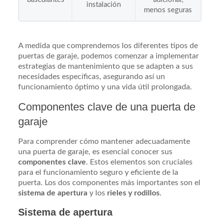
instalación
menos seguras
A medida que comprendemos los diferentes tipos de
puertas de garaje, podemos comenzar a implementar
estrategias de mantenimiento que se adapten a sus
necesidades específicas, asegurando así un
funcionamiento óptimo y una vida útil prolongada.
Componentes clave de una puerta de
garaje
Para comprender cómo mantener adecuadamente
una puerta de garaje, es esencial conocer sus
componentes clave
. Estos elementos son cruciales
para el funcionamiento seguro y eficiente de la
puerta. Los dos componentes más importantes son el
sistema de apertura
y los
rieles y rodillos
.
Sistema de apertura