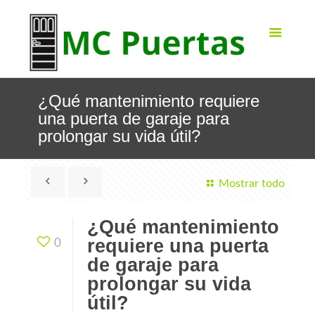
¿Qué mantenimiento requiere
una puerta de garaje para
prolongar su vida útil?
Mostrar todo
¿Qué mantenimiento
requiere una puerta
0
de garaje para
prolongar su vida
útil?