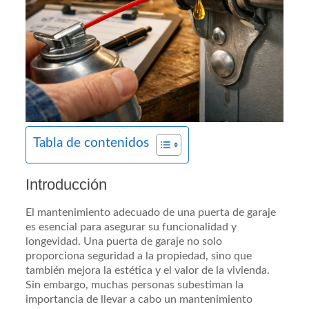
Tabla de contenidos
Introducción
El mantenimiento adecuado de una puerta de garaje
es esencial para asegurar su funcionalidad y
longevidad. Una puerta de garaje no solo
proporciona seguridad a la propiedad, sino que
también mejora la estética y el valor de la vivienda.
Sin embargo, muchas personas subestiman la
importancia de llevar a cabo un mantenimiento