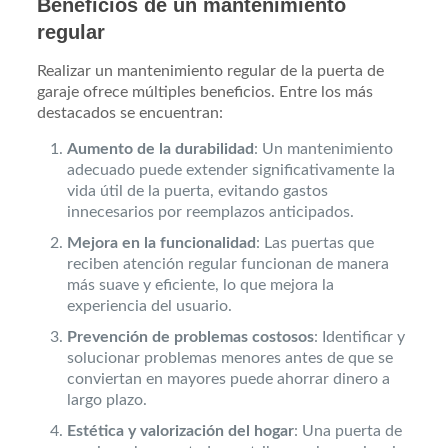
Beneficios de un mantenimiento
regular
Realizar un mantenimiento regular de la puerta de
garaje ofrece múltiples beneficios. Entre los más
destacados se encuentran:
Aumento de la durabilidad
: Un mantenimiento
adecuado puede extender significativamente la
vida útil de la puerta, evitando gastos
innecesarios por reemplazos anticipados.
Mejora en la funcionalidad
: Las puertas que
reciben atención regular funcionan de manera
más suave y eficiente, lo que mejora la
experiencia del usuario.
Prevención de problemas costosos
: Identificar y
solucionar problemas menores antes de que se
conviertan en mayores puede ahorrar dinero a
largo plazo.
Estética y valorización del hogar
: Una puerta de